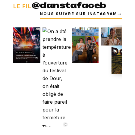
@danstafaceb
LE FIL
NOUS SUIVRE SUR INSTAGRAM
→
⧉
⧉
⧉
▶