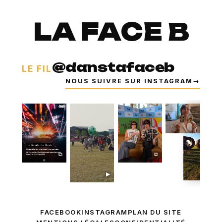
LA FACE B
@danstafaceb
LE FIL
NOUS SUIVRE SUR INSTAGRAM
→
⧉
⧉
⧉
▶
FACEBOOK
INSTAGRAM
PLAN DU SITE