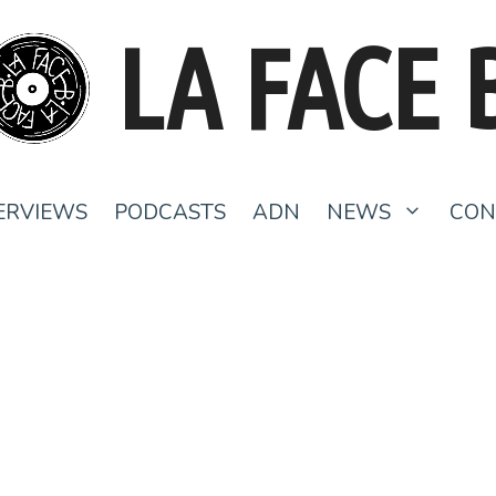
LA FACE 
ERVIEWS
PODCASTS
ADN
NEWS
CON
LUMIÈRE : « Je pense que le Glam,
c’est juste la vérité »
13 juin 2023
par
Clémence M
et
Charles