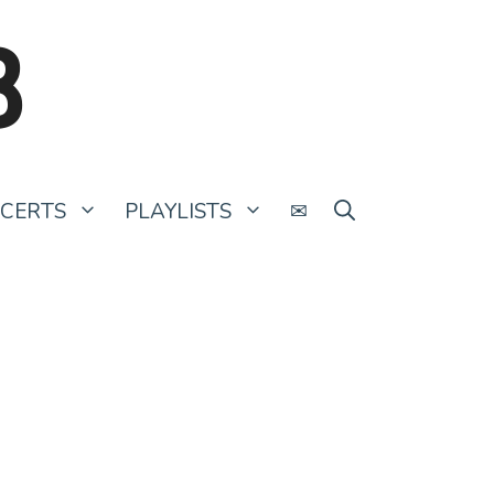
B
CERTS
PLAYLISTS
✉
Glam : The Rise And Fall of
LUMIÈRE
9 juin 2023
par
Charles