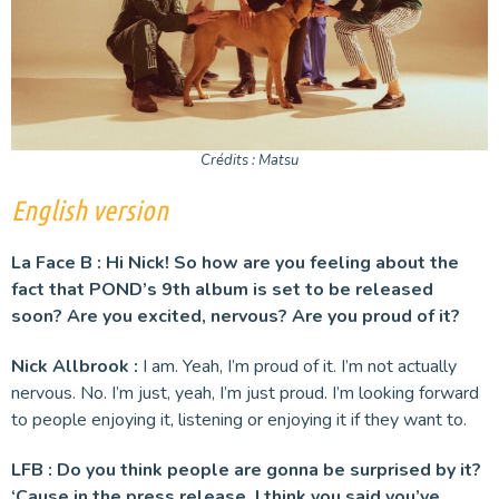
Crédits : Matsu
English version
La Face B : Hi Nick! So how are you feeling about the
fact that POND’s 9th album is set to be released
soon? Are you excited, nervous? Are you proud of it?
Nick Allbrook :
I am. Yeah, I’m proud of it. I’m not actually
nervous. No. I’m just, yeah, I’m just proud. I’m looking forward
to people enjoying it, listening or enjoying it if they want to.
LFB : Do you think people are gonna be surprised by it?
‘Cause in the press release, I think you said you’ve