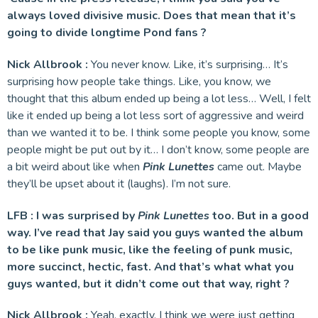
always loved divisive music. Does that mean that it’s
going to divide longtime Pond fans ?
Nick Allbrook :
You never know. Like, it’s surprising… It’s
surprising how people take things. Like, you know, we
thought that this album ended up being a lot less… Well, I felt
like it ended up being a lot less sort of aggressive and weird
than we wanted it to be. I think some people you know, some
people might be put out by it… I don’t know, some people are
a bit weird about like when
Pink Lunettes
came out. Maybe
they’ll be upset about it (laughs). I’m not sure.
LFB : I was surprised by
Pink Lunettes
too. But in a good
way. I’ve read that Jay said you guys wanted the album
to be like punk music, like the feeling of punk music,
more succinct, hectic, fast. And that’s what what you
guys wanted, but it didn’t come out that way, right ?
Nick Allbrook :
Yeah, exactly. I think we were just getting