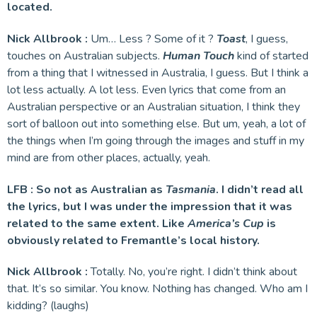
located.
Nick Allbrook :
Um… Less ? Some of it ?
Toast
, I guess,
touches on Australian subjects.
Human Touch
kind of started
from a thing that I witnessed in Australia, I guess. But I think a
lot less actually. A lot less. Even lyrics that come from an
Australian perspective or an Australian situation, I think they
sort of balloon out into something else. But um, yeah, a lot of
the things when I’m going through the images and stuff in my
mind are from other places, actually, yeah.
LFB : So not as Australian as
Tasmania
. I didn’t read all
the lyrics, but I was under the impression that it was
related to the same extent. Like
America’s Cup
is
obviously related to Fremantle’s local history.
Nick Allbrook :
Totally. No, you’re right. I didn’t think about
that. It’s so similar. You know. Nothing has changed. Who am I
kidding? (laughs)