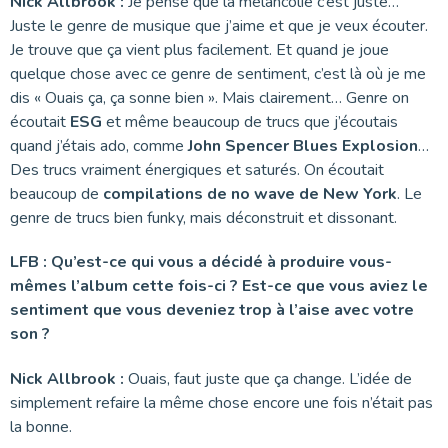
Nick Allbrook :
Je pense que la mélancolie c’est juste…
Juste le genre de musique que j’aime et que je veux écouter.
Je trouve que ça vient plus facilement. Et quand je joue
quelque chose avec ce genre de sentiment, c’est là où je me
dis « Ouais ça, ça sonne bien ». Mais clairement… Genre on
écoutait
ESG
et même beaucoup de trucs que j’écoutais
quand j’étais ado, comme
John Spencer Blues Explosion
…
Des trucs vraiment énergiques et saturés. On écoutait
beaucoup de
compilations de no wave de New York
. Le
genre de trucs bien funky, mais déconstruit et dissonant.
LFB : Qu’est-ce qui vous a décidé à produire vous-
mêmes l’album cette fois-ci ? Est-ce que vous aviez le
sentiment que vous deveniez trop à l’aise avec votre
son ?
Nick Allbrook :
Ouais, faut juste que ça change. L’idée de
simplement refaire la même chose encore une fois n’était pas
la bonne.