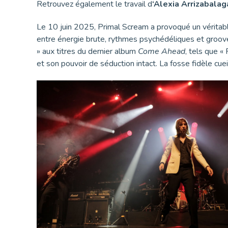
Retrouvez également le travail d
‘Alexia Arrizabala
Le 10 juin 2025, Primal Scream a provoqué un véritable
entre énergie brute, rythmes psychédéliques et groove
» aux titres du dernier album
Come Ahead
, tels que «
et son pouvoir de séduction intact. La fosse fidèle cue