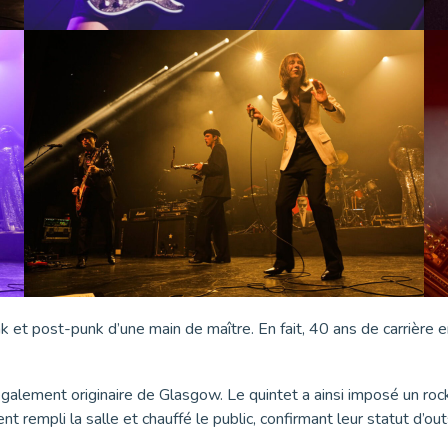
unk et post-punk d’une main de maître. En fait, 40 ans de carrière 
également originaire de Glasgow. Le quintet a ainsi imposé un rock
 rempli la salle et chauffé le public, confirmant leur statut d’ou