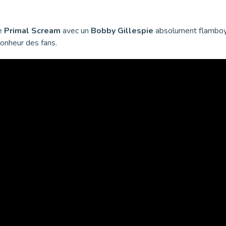
de
Primal Scream
avec un
Bobby Gillespie
absolument flamboya
bonheur des fans.