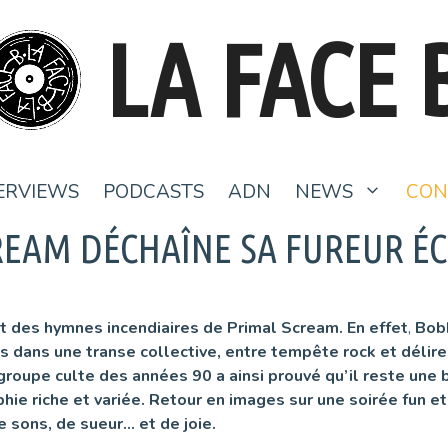
LA FACE 
ERVIEWS
PODCASTS
ADN
NEWS
CON
REAM DÉCHAÎNE SA FUREUR ÉCO
et des hymnes incendiaires de Primal Scream. En effet
,
Bobb
ns dans une transe collective, entre tempête rock et délir
groupe culte des années 90 a ainsi
prouvé qu’il reste une 
hie riche et vari
é
e. Retour en images sur une soirée fun et
e sons, de sueur… et de joie.