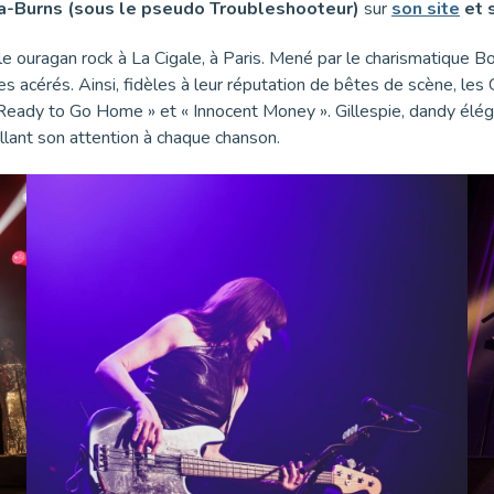
ga-Burns (sous le pseudo Troubleshooteur)
sur
son site
et 
 ouragan rock à La Cigale, à Paris. Mené par le charismatique Bob
s acérés. Ainsi, fidèles à leur réputation de bêtes de scène, le
 Ready to Go Home » et « Innocent Money ». Gillespie, dandy élég
illant son attention à chaque chanson.