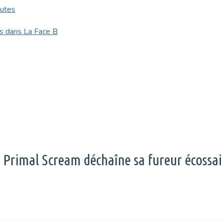
outes
ns dans La Face B
o) Primal Scream déchaîne sa fureur écossai