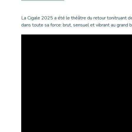
La Cigale 2025 a été le théâtre du retour tonitruant 
dans toute sa force: brut, sensuel et vibrant au grand 