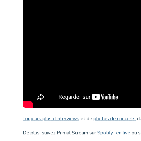
Toujours plus d’interviews
et de
photos de concerts
d
De plus, suivez Primal Scream sur
Spotify
,
en live
ou s