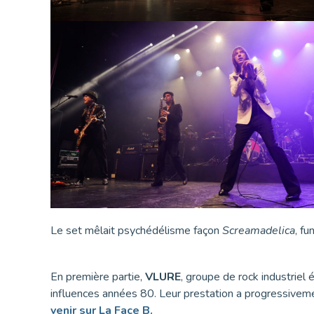
Le set mêlait psychédélisme façon
Screamadelica
, f
En première partie,
VLURE
, groupe de rock industriel 
influences années 80. Leur prestation a progressivement
venir sur La Face B.