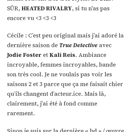
SÛR,
HEATED RIVALRY
, si tu n'as pas
encore vu <3 <3 <3
Cécile : C’est peu original mais j’ai adoré la
dernière saison de
True Detective
avec
Jodie
Foster
et
Kali Reis
. Ambiance
incroyable, femmes incroyables, bande
son très cool. Je ne voulais pas voir les
saisons 2 et 3 parce que ça me faisait chier
qu’ils changent d’acteur.ice. Mais là,
clairement, j’ai été à fond comme
rarement.
Sinon je suis sur la dernière « bd » / œuvre