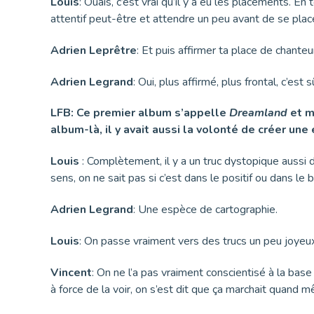
Louis
: Ouais, c’est vrai qu’il y a eu les placements. En
attentif peut-être et attendre un peu avant de se plac
Adrien Leprêtre
: Et puis affirmer ta place de chanteu
Adrien Legrand
: Oui, plus affirmé, plus frontal, c’est s
LFB:
C
e premier album s’appelle
Dreamland
et m
album-là, il y avait aussi la volonté de créer une
Louis
: Complètement, il y a un truc dystopique aussi da
sens, on ne sait pas si c’est dans le positif ou dans le b
Adrien Legrand
: Une espèce de cartographie.
Louis
: On passe vraiment vers des trucs un peu joyeux
Vincent
: On ne l’a pas vraiment conscientisé à la base
à force de la voir, on s’est dit que ça marchait quand m