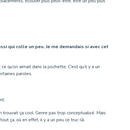
les placements, écouter plus peut-être, être un peu plus
si qui colle un peu. Je me demandais si avec cet
 ce qu’on aimait dans la pochette. C’est qu’il y a un
certaines paroles.
nt.
on trouvait ça cool. Genre pas trop conceptualisé. Mais
ut ça, où en effet, il y a un peu ce truc-là.