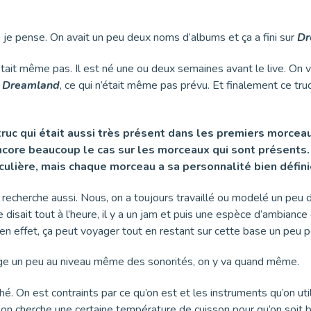
i, je pense. On avait un peu deux noms d’albums et ça a fini sur
Dr
tait même pas. Il est né une ou deux semaines avant le live. On v
u
Dreamland
, ce qui n’était même pas prévu. Et finalement ce truc
 truc qui était aussi très présent dans les premiers morcea
encore beaucoup le cas sur les morceaux qui sont présents. C
ticulière, mais chaque morceau a sa personnalité bien défi
on recherche aussi. Nous, on a toujours travaillé ou modelé un peu
ait tout à l’heure, il y a un jam et puis une espèce d’ambiance 
en effet, ça peut voyager tout en restant sur cette base un peu p
nge un peu au niveau même des sonorités, on y va quand même.
é. On est contraints par ce qu’on est et les instruments qu’on uti
 cherche une certaine température de cuisson pour qu’on soit bie