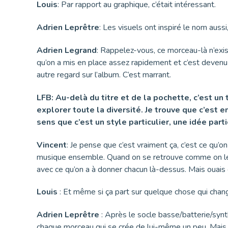
Louis
: Par rapport au graphique, c’était intéressant.
Adrien Leprêtre
: Les visuels ont inspiré le nom auss
Adrien Legrand
: Rappelez-vous, ce morceau-là n’exis
qu’on a mis en place assez rapidement et c’est deven
autre regard sur l’album. C’est marrant.
LFB:
A
u-delà du titre et de la pochette, c’est un
explorer toute la diversité. Je trouve que c’est 
sens que c’est un style particulier, une idée par
Vincent
: Je pense que c’est vraiment ça, c’est ce qu’
musique ensemble. Quand on se retrouve comme on le dis
avec ce qu’on a à donner chacun là-dessus. Mais ouais 
Louis
: Et même si ça part sur quelque chose qui cha
Adrien Leprêtre
: Après le socle basse/batterie/synth
chaque morceau qui se crée de lui-même un peu. Mais on