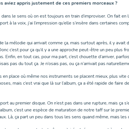
s aviez appris justement de ces premiers morceaux ?
dans le sens où on est toujours en train d’improviser. On fait en l
ort à la voix, j’ai l’impression qu’elle s’insère dans certaines c
 de la mélodie qui arrivait comme ça, mais surtout après, il y avait
 Donc c’est pour ça qu’il y a une approche peut-être un peu plus fro
. Enfin, en tout cas, pour ma part, c’est chouette d’arriver, parfo
isais pas du tout ça. Je n’osais pas, ou ça n’arrivait pas naturellem
 mis en place où même nos instruments se placent mieux, plus vite
s, mais c’est vrai que là sur l’album, ça a été rapide de faire de
apport au premier disque. On n’est pas dans une rupture, mais ça s’e
r album, c’est une espèce de maturation de notre taff sur le premi
ux. Là, ça part un peu dans tous les sens quand même, mais les 