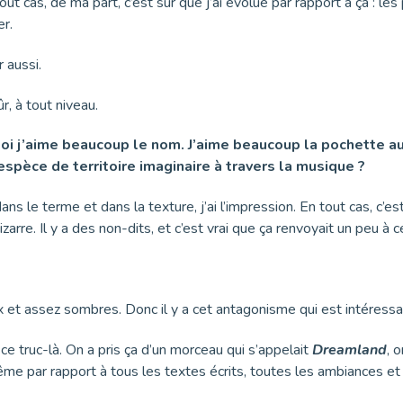
 tout cas, de ma part, c’est sûr que j’ai évolué par rapport à ça : 
er.
r aussi.
ûr, à tout niveau.
oi j’aime beaucoup le nom. J’aime beaucoup la pochette aus
 espèce de territoire imaginaire à travers la musique ?
ns le terme et dans la texture, j’ai l’impression. En tout cas, c’est
izarre. Il y a des non-dits, et c’est vrai que ça renvoyait un peu à 
 et assez sombres. Donc il y a cet antagonisme qui est intéressa
 ce truc-là. On a pris ça d’un morceau qui s’appelait
Dreamland
, 
ême par rapport à tous les textes écrits, toutes les ambiances et to