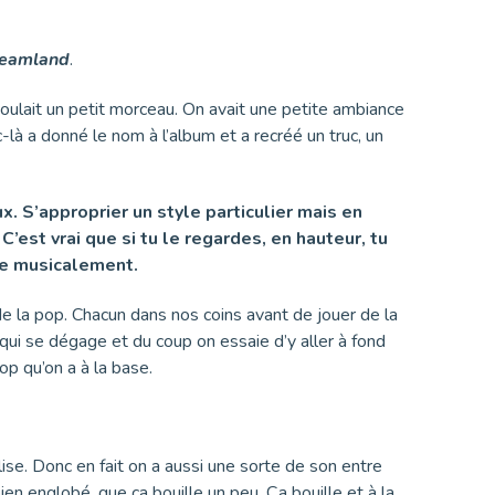
eamland
.
oulait un petit morceau. On avait une petite ambiance
-là a donné le nom à l’album et a recréé un truc, un
ux.
S
’approprier un style particulier mais en
’est vrai que si tu le regardes, en hauteur, tu
nie musicalement.
 de la pop. Chacun dans nos coins avant de jouer de la
qui se dégage et du coup on essaie d’y aller à fond
op qu’on a à la base.
lise. Donc en fait on a aussi une sorte de son entre
n englobé, que ça bouille un peu. Ça bouille et à la