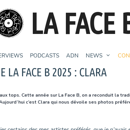
LA FACE 
ERVIEWS
PODCASTS
ADN
NEWS
CON
 LA FACE B 2025 : CLARA
t aux tops. Cette année sur La Face B, on a reconduit la t
 Aujourd’hui c’est Clara qui nous dévoile ses photos préfé
er certains des mes artistes préférés, que je n’avais