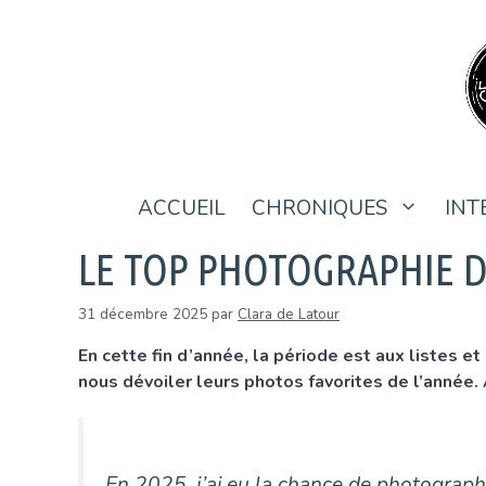
Aller
au
contenu
ACCUEIL
CHRONIQUES
INT
LE TOP PHOTOGRAPHIE DE
31 décembre 2025
par
Clara de Latour
En cette fin d’année, la période est aux listes e
nous dévoiler leurs photos favorites de l’année.
En 2025, j’ai eu la chance de photographi