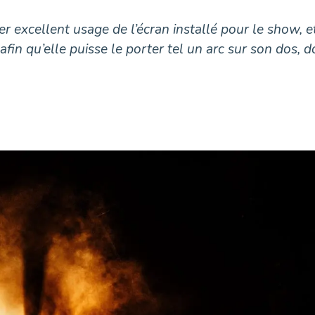
irer excellent usage de l’écran installé pour le show,
 afin qu’elle puisse le porter tel un arc sur son dos,