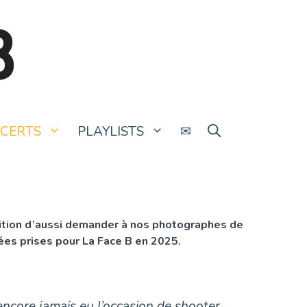
B
CERTS
PLAYLISTS
✉
radition d’aussi demander à nos photographes de
rées prises pour La Face B en 2025.
 encore jamais eu l’occasion de shooter