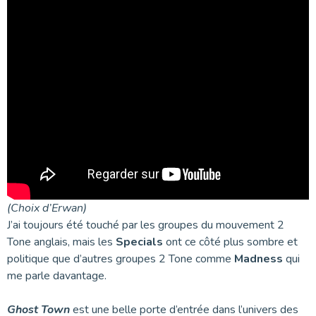
(Choix d’Erwan)
J’ai toujours été touché par les groupes du mouvement 2
Tone anglais, mais les
Specials
ont ce côté plus sombre et
politique que d’autres groupes 2 Tone comme
Madness
qui
me parle davantage.
Ghost Town
est une belle porte d’entrée dans l’univers des