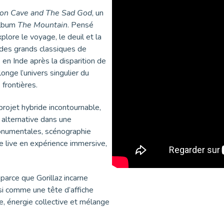
on Cave and The Sad God
, un
album
The Mountain
. Pensé
plore le voyage, le deuil et la
 des grands classiques de
en Inde après la disparition de
onge l’univers singulier du
frontières.
projet hybride incontournable,
 alternative dans une
 monumentales, scénographie
e live en expérience immersive,
parce que Gorillaz incarne
si comme une tête d’affiche
e, énergie collective et mélange