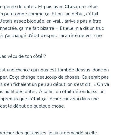
 ce genre de dates. Et puis avec
Clara
, on s’était
 un peu tombé comme ça. Et oui, au début, c’était
tais assez bloquée, en vrai. J’arrivais pas à être
nectée, ça me fait bizarre ». Et elle m’a dit un truc
 j’ai changé d’état d’esprit. J’ai arrêté de voir une
 l’as vécu de ton côté ?
, c’est une chance qui nous est tombée dessus, donc on
uper. Et ça change beaucoup de choses. Ce serait pas
s s’en fichaient un peu au début, on s’est dit : « On va
 au fil des dates. À la fin, on était détendu.e.s, on
omprenais que c’était ça : écrire chez soi dans une
 C’est le début de quelque chose.
ercher des guitaristes, je lui ai demandé si elle