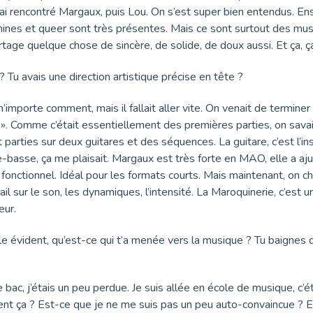
i rencontré Margaux, puis Lou. On s’est super bien entendus. Ensu
nes et queer sont très présentes. Mais ce sont surtout des musici
artage quelque chose de sincère, de solide, de doux aussi. Et ça, ç
 Tu avais une direction artistique précise en tête ?
n’importe comment, mais il fallait aller vite. On venait de terminer l’
». Comme c’était essentiellement des premières parties, on savai
ties sur deux guitares et des séquences. La guitare, c’est l’inst
re-basse, ça me plaisait. Margaux est très forte en MAO, elle a a
rès fonctionnel. Idéal pour les formats courts. Mais maintenant, on 
il sur le son, les dynamiques, l’intensité. La Maroquinerie, c’est u
eur.
le évident, qu’est-ce qui t’a menée vers la musique ? Tu baignes
e bac, j’étais un peu perdue. Je suis allée en école de musique, c’éta
t ça ? Est-ce que je ne me suis pas un peu auto-convaincue ? Et fi