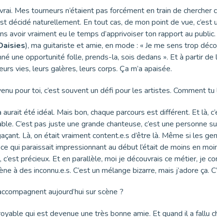
 vrai. Mes tourneurs n’étaient pas forcément en train de chercher
s’est décidé naturellement. En tout cas, de mon point de vue, c’est
voir vraiment eu le temps d’apprivoiser ton rapport au public. J’é
Daisies
), ma guitariste et amie, en mode : « Je me sens trop décon
é une opportunité folle, prends-la, sois dedans ». Et à partir de là,
rs vies, leurs galères, leurs corps. Ça m’a apaisée.
 venu pour toi, c’est souvent un défi pour les artistes. Comment tu
ça aurait été idéal. Mais bon, chaque parcours est différent. Et là
able. C’est pas juste une grande chanteuse, c’est une personne s
agaçant. Là, on était vraiment content.e.s d’être là. Même si les gen
ce qui paraissait impressionnant au début l’était de moins en moins
a, c’est précieux. Et en parallèle, moi je découvrais ce métier, je c
scène à des inconnu.e.s. C’est un mélange bizarre, mais j’adore ça.
’accompagnent aujourd’hui sur scène ?
oyable qui est devenue une très bonne amie. Et quand il a fallu ch