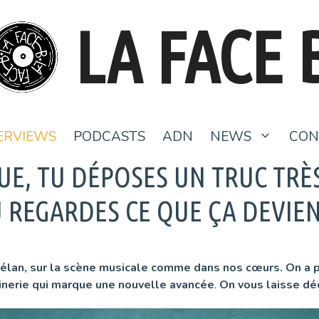
LA FACE 
ERVIEWS
PODCASTS
ADN
NEWS
CON
IQUE, TU DÉPOSES UN TRUC TR
 REGARDES CE QUE ÇA DEVIEN
bel élan, sur la scène musicale comme dans nos cœurs.
On a 
inerie qui marque une nouvelle avancée
.
On vous laisse déc