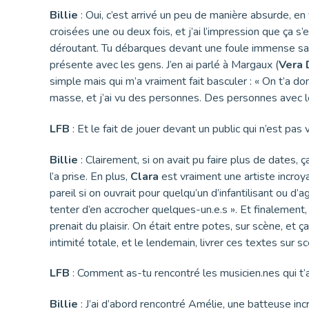
Billie
: Oui, c’est arrivé un peu de manière absurde, en
croisées une ou deux fois, et j’ai l’impression que ça 
déroutant. Tu débarques devant une foule immense sans a
présente avec les gens. J’en ai parlé à Margaux (
Vera 
simple mais qui m’a vraiment fait basculer : « On t’a donn
masse, et j’ai vu des personnes. Des personnes avec leu
LFB
: Et le fait de jouer devant un public qui n’est pas
Billie
: Clairement, si on avait pu faire plus de dates, 
l’a prise. En plus,
Clara
est vraiment une artiste incroy
pareil si on ouvrait pour quelqu’un d’infantilisant ou d’
tenter d’en accrocher quelques-un.e.s ». Et finalement, 
prenait du plaisir. On était entre potes, sur scène, et ç
intimité totale, et le lendemain, livrer ces textes sur 
LFB
: Comment as-tu rencontré les musicien.nes qui t
Billie
: J’ai d’abord rencontré Amélie, une batteuse incr