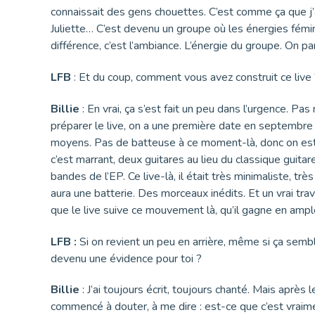
connaissait des gens chouettes. C’est comme ça que j’a
Juliette… C’est devenu un groupe où les énergies fémini
différence, c’est l’ambiance. L’énergie du groupe. On p
LFB
: Et du coup, comment vous avez construit ce live ?
Billie
: En vrai, ça s’est fait un peu dans l’urgence. Pas 
préparer le live, on a une première date en septembre 
moyens. Pas de batteuse à ce moment-là, donc on est par
c’est marrant, deux guitares au lieu du classique guita
bandes de l’EP. Ce live-là, il était très minimaliste, t
aura une batterie. Des morceaux inédits. Et un vrai trava
que le live suive ce mouvement là, qu’il gagne en ampl
LFB :
Si on revient un peu en arrière, même si ça semb
devenu une évidence pour toi ?
Billie
: J’ai toujours écrit, toujours chanté. Mais après l
commencé à douter, à me dire : est-ce que c’est vraimen