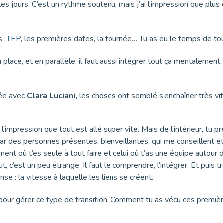
es jours. C’est un rythme soutenu, mais j’ai l’impression que plus ç
s :
l’EP
, les premières dates, la tournée… Tu as eu le temps de tou
place, et en parallèle, il faut aussi intégrer tout ça mentalement
née avec
Clara Luciani,
les choses ont semblé s’enchaîner très v
n a l’impression que tout est allé super vite. Mais de l’intérieur,
ar des personnes présentes, bienveillantes, qui me conseillent et 
ment où t’es seule à tout faire et celui où t’as une équipe autour 
ut, c’est un peu étrange. Il faut le comprendre, l’intégrer. Et puis t
ense : la vitesse à laquelle les liens se créent.
e pour gérer ce type de transition. Comment tu as vécu ces premiè