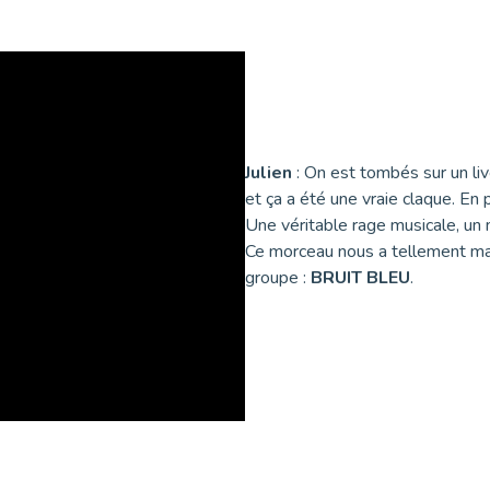
Julien
: On est tombés sur un l
et ça a été une vraie claque. En 
Une véritable rage musicale, un 
Ce morceau nous a tellement ma
groupe :
BRUIT BLEU
.