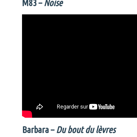
M83 –
Noise
Barbara –
Du bout du lèvres