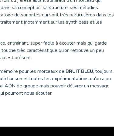
 fois où j’ai été autant admiratif d’un morceau qui
 dans sa conception, sa structure, ses mélodies
ratoire de sonorités qui sont très particulières dans les
r traitement (notamment sur les synth bass et les
ace, entraînant, super facile à écouter mais qui garde
touche très caractéristique qu’on retrouve un peu
au est présent.
en mémoire pour les morceaux de
BRUIT BLEU
, toujours
at chanson et toutes les expérimentations qu’on a pu
rai ADN de groupe mais pouvoir délivrer un message
qui pourront nous écouter.