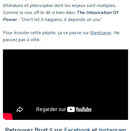
littérature et philosophie dont les enjeux sont multiples.
Comme la voix off le dit si bien dans
The Intoxication Of
Power
: “Don’t let it happens, it depends on you”.
Pour écouter cette pépite, ça se passe sur
Bandcamp
. Ne
passez pas à côté.
Retrouvez Bruit ≤ sur
Facebook
et
Instagram