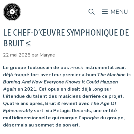
Aller
au
MENU
contenu
LE CHEF-D’ŒUVRE SYMPHONIQUE DE
BRUIT ≤
22 mai 2025
par
Maryne
Le groupe toulousain de post-rock instrumental avait
déjà frappé fort avec leur premier album
The Machine Is
Burning And Now Everyone Knows It Could Happen
Again
en 2021. Cet opus en disait déjà long sur
l’étendue du talent des musiciens derrière ce projet.
Quatre ans après, Bruit ≤ revient avec
The Age Of
Ephemerality
sorti via Pelagic Records, une entité
multidimensionnelle qui marque l’apogée du groupe,
désormais au sommet de son art.