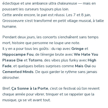
éclectique et une ambiance ultra chaleureuse — mais en
poussant les curseurs toujours plus loin.
Cette année encore, le pari est réussi. Les 7 et 8 juin,
Grossoeuvre s’est transformé en petit village musical, à taille
humaine.
Pendant deux jours, les concerts s’enchaînent sans temps
mort, histoire que personne ne loupe une note.
Il y en a pour tous les goûts : du rap avec
Gringe
et
Hippocampe Fou
, de l’énergie brute avec
We Hate You
Please Die
et
Totorro
, des vibes plus funky avec
High
Fade
, et quelques belles surprises comme
Mais Oui
ou
Cemented Minds
. De quoi garder le rythme sans jamais
décrocher.
Bref,
Ça Sonne à la Porte
, c’est ce festival où l’on revient
chaque année pour vibrer, trinquer et se rappeler que la
musique, ça se vit avant tout.