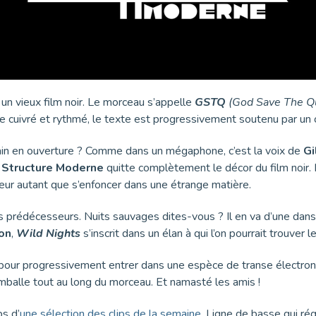
 un vieux film noir. Le morceau s’appelle
GSTQ
(God Save The Q
 cuivré et rythmé, le texte est progressivement soutenu par un
main en ouverture ? Comme dans un mégaphone, c’est la voix de
Gi
,
Structure Moderne
quitte complètement le décor du film noir.
iteur autant que s’enfoncer dans une étrange matière.
s prédécesseurs. Nuits sauvages dites-vous ? Il en va d’une dan
son
,
Wild Nights
s’inscrit dans un élan à qui l’on pourrait trouve
 pour progressivement entrer dans une espèce de transe électroni
emballe tout au long du morceau. Et namasté les amis !
s d’
une sélection des clips de la semaine
. Ligne de basse qui ré