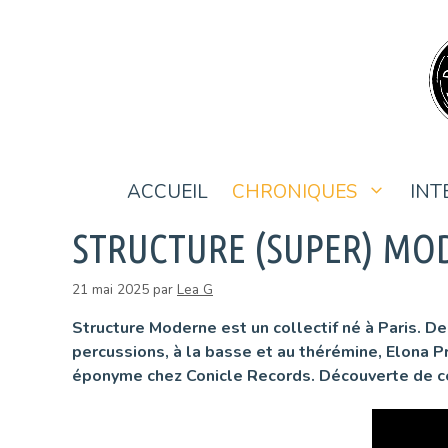
Aller
au
contenu
ACCUEIL
CHRONIQUES
INT
STRUCTURE (SUPER) MO
21 mai 2025
par
Lea G
Structure Moderne est un collectif né à Paris. Der
percussions, à la basse et au thérémine, Elona Pr
éponyme chez Conicle Records. Découverte de ce 