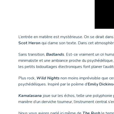
L’entrée en matière est mystérieuse. On se dirait dans
Scot Heron
qui clame son texte. Dans cet atmosphère
Sans transition,
Badlands
. Est-ce vraiment un cri hu
minimaliste et une ambiance proche du psychédélique
les petits bidouillages électroniques font planer l’aud
Plus rock,
Wild Nights
non moins imprévisible que ce
psychédéliques. Inspiré par le poème d’
Emily Dickin
Kamalasana
joue sur les échos, telle une polyphonie
manière d’un derviche tourneur, l’instrument central s’
Nous vous avions parlé ici même de
The Rush
le temp