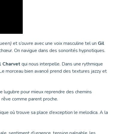
ueen)
et s’ouvre avec une voix masculine tel un
Gil
 chœur. On navigue dans des sonorités hypnotiques.
l Charvet
qui nous interpelle. Dans une rythmique
 Le morceau bien avancé prend des textures jazzy et
se lugubre pour mieux reprendre des chemins
r le rêve comme parent proche.
que où trouve sa place d’exception le melodica. A la
gale, sentiment d’urgence, tension palpable, les