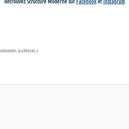
Retrouvez Structure Moderne sur
Facebook
et
Instagram
évelopper, à s’élever »