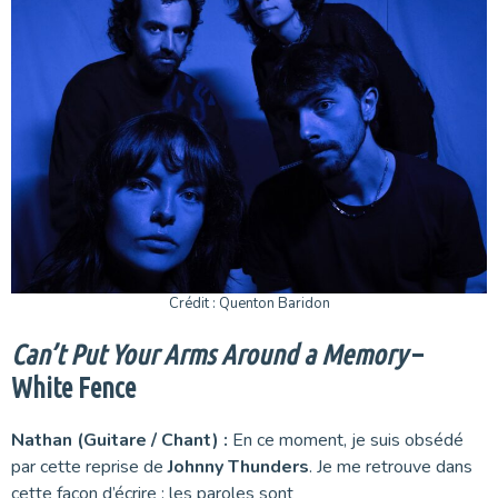
Crédit : Quenton Baridon
Can’t Put Your Arms Around a Memory
–
White Fence
Nathan (Guitare / Chant) :
En ce moment, je suis obsédé
par cette reprise de
Johnny Thunders
. Je me retrouve dans
cette façon d’écrire : les paroles sont