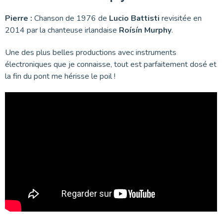
Pierre :
Chanson de 1976 de
Lucio Battisti
revisitée en
2014 par la chanteuse irlandaise
Roísín Murphy
.
Une des plus belles productions avec instruments
électroniques que je connaisse, tout est parfaitement dosé et
la fin du pont me hérisse le poil !