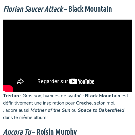
Florian Saucer Attack
– Black Mountain
Tristan :
Gros son, hymnes de synthé :
Black Mountain
est
définitivement une inspiration pour
Crache
, selon moi.
J’adore aussi
Mother of the Sun
ou
Space to Bakersfield
dans le même album !
Ancora Tu
– Roísín Murphy