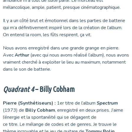
ambiance m’a tout de suite parlé. Le morceau est
mélancolique, ample, patient, presque cinématographique.
Il y a un côté brut et émotionnel dans les parties de batterie
qui m’a définitivement inspiré lors de la création de l’album.
On entend la room, les fûts respirent, ça vit.
Nous avons enregistré dans une grande grange en pierre.
Avec
Arthur
(avec qui nous avons réalisé l’album), nous avons
vraiment cherché à exploiter le lieu au maximum, notamment
dans le son de batterie.
Quadrant 4
– Billy Cobham
Pierre (Synthétiseurs) :
1er titre de l’album
Spectrum
(1973) de
Billy Cobham
, enregistré en deux prises. J’aime
l’énergie et la spontanéité qui se dégagent de
ce titre. Le mélange de codes et de genres. Je trouve le
thème incroyable et le jeu de guitare de
Tommy Bolin