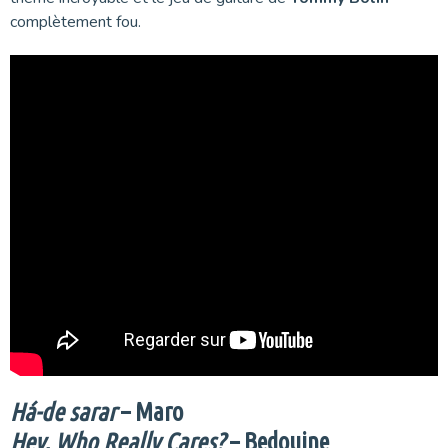
complètement fou.
Há-de sarar
– Maro
Hey, Who Really Cares?
– Bedouine