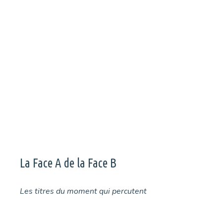
À l’occasion de leur venue à Bondues pour le Coda Festival,
nous avons rencontré le duo britannique Otzeki composé de
Mike Sharp et Joel Roberts, à l’heure où ils travaillent à la
préparation de leur nouvel album.
Page
Page
Page
Page
Page
←
→
La Face A de la Face B
Les titres du moment qui percutent