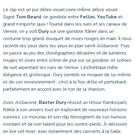
Le clip est un pur délire visuel voire même délice visuel :
Signé
Tom Beard
, on gondole entre
Fellini, YouTube
et
grand n’importe quoi ! Tourné dans les rues et les canaux de
Venise, on y voit
Dury
sur une gondole flâner dans un
costume trop grand, bouquet de roses rouges en main. Il nous
raconte les yeux dans les yeux en plan serré
Allbarone
. Puis
on passe au jeu des chorégraphies décalées et de lumières
rouges et vives entre scène de jour sur sa gondole, et scènes
de nuit arpentant les rues de Venise. L’esthétique mêle
élégance et grotesque. Dury semble se moquer de lui-même
et de son environnement : c’est à la fois drôle et perturbant,
parfaitement en accord avec le ton de la chanson.
Avec
Allbarone
,
Baxter Dury
réussit un retour flamboyant,
fidèle à son univers tout en explorant de nouveaux horizons
sonores. Le morceau et son clip témoignent de son humour
mordant et de son talent pour les contre-pieds. À découvrir
en live cet hiver, avec notamment des concerts à la Salle