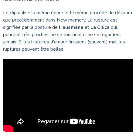
Le clip utilise la même épure et le même procédé de dézoom
que précédemment dans New memory. La rupture est
signifiée par la posture de
Hausmane
et
La Chica
qui,
pourtant très proches, ne se touchent ni ne se regardent
jamais. Si les histoires d’amour finissent (souvent) mal, les
ruptures peuvent être belles.