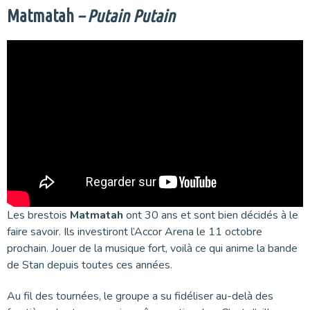
Matmatah
– Putain Putain
Les brestois
Matmatah
ont 30 ans et sont bien décidés à le
faire savoir. Ils investiront l’Accor Arena le 11 octobre
prochain. Jouer de la musique fort, voilà ce qui anime la bande
de Stan depuis toutes ces années.
Au fil des tournées, le groupe a su fidéliser au-delà des