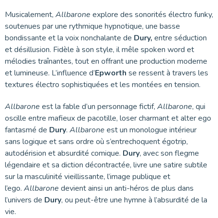
Musicalement,
Allbarone
explore des sonorités électro funky,
soutenues par une rythmique hypnotique, une basse
bondissante et la voix nonchalante de
Dury,
entre séduction
et désillusion. Fidèle à son style, il mêle spoken word et
mélodies traînantes, tout en offrant une production moderne
et lumineuse. L’influence d’
Epworth
se ressent à travers les
textures électro sophistiquées et les montées en tension.
Allbarone
est la fable d’un personnage fictif,
Allbarone
, qui
oscille entre mafieux de pacotille, loser charmant et alter ego
fantasmé de
Dury
.
Allbarone
est un monologue intérieur
sans logique et sans ordre où s’entrechoquent égotrip,
autodérision et absurdité comique.
Dury
, avec son flegme
légendaire et sa diction décontractée, livre une satire subtile
sur la masculinité vieillissante, l’image publique et
l’ego.
Allbarone
devient ainsi un anti-héros de plus dans
l’univers de
Dury
, ou peut-être une hymne à l’absurdité de la
vie.