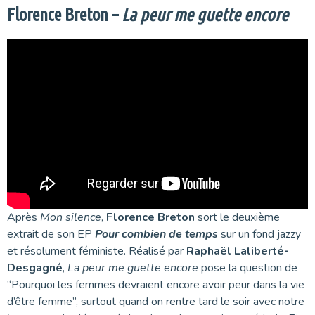
Florence Breton –
La peur me guette encore
Après
Mon silence
,
Florence Breton
sort le deuxième
extrait de son EP
Pour combien de temps
sur un fond jazzy
et résolument féministe. Réalisé par
Raphaël Laliberté-
Desgagné
,
La peur me guette encore
pose la question de
“Pourquoi les femmes devraient encore avoir peur dans la vie
d’être femme”, surtout quand on rentre tard le soir avec notre