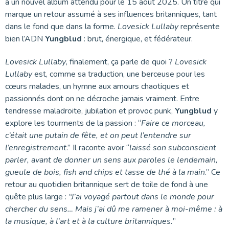
à un nouvel album attendu pour le 15 août 2025. Un titre qui
marque un retour assumé à ses influences britanniques, tant
dans le fond que dans la forme.
Lovesick Lullaby
représente
bien l’ADN
Yungblud
: brut, énergique, et fédérateur.
Lovesick Lullaby
, finalement, ça parle de quoi ?
Lovesick
Lullaby
est, comme sa traduction, une berceuse pour les
cœurs malades, un hymne aux amours chaotiques et
passionnés dont on ne décroche jamais vraiment. Entre
tendresse maladroite, jubilation et provoc punk,
Yungblud
y
explore les tourments de la passion : “
Faire ce morceau,
c’était une putain de fête, et on peut l’entendre sur
l’enregistrement
.” Il raconte avoir “
laissé son subconscient
parler, avant de donner un sens aux paroles le lendemain,
gueule de bois, fish and chips et tasse de thé à la main
.” Ce
retour au quotidien britannique sert de toile de fond à une
quête plus large :
“J’ai voyagé partout dans le monde pour
chercher du sens… Mais j’ai dû me ramener à moi-même : à
la musique, à l’art et à la culture britanniques.
”