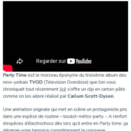
Party Time
est le morceau éponyme du troisième album des
new-yorkais
TVOD
(Television Overdose) que l’on vous
chroniquait tout récemment (
ici
) s’offre un clip en carton-pâte
comme on les adore réalisé par
Callum Scott-Dyson
.
Une animation originale qui met en scène un protagoniste pris
dans une espèce de routine – boulot-métro-party -. A renfort
d’espèces d’électrochocs dès lors qu’il entre en
Party time
, ça
dérange voire terrorise complètement le voisinage.