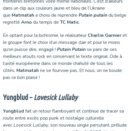
frontières bretonnes voire même nationales. C’est d’ailleurs
dans un clip aux couleurs jaune et bleu de l’Ukraine
que
Matmatah
a choisi de reprendre
Putain putain
du belge
regretté
Arno
du temps de
TC Matic
.
En optant pour la bichromie, le réalisateur
Charlie
Garnier
et
le groupe font le choix d’un message clair et pour le moins
qu’on puisse dire, engagé !
Putain Putain
se pare de ses
meilleurs atouts rock en conservant le texte original. Ode à
l’unité européenne dans ce monde chahuté de tous les
côtés,
Matmatah
ne se fourvoie pas. Et nous, on ne boude
pas ce bon plaisir !
Yungblud –
Lovesick Lullaby
Yungblud
fait un retour flamboyant et continue de tracer sa
route entre excès pop punk et nostalgie culturelle
avec
Lovesick Lullaby
, son nouveau single percutant, prélude