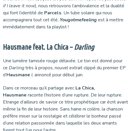
if I leave it now
), nous retrouvons l’ambivalence et la dualité
qui font l’identité de
Parcels
. Un tube solaire qui nous
accompagnera tout cet été,
Yougotmefeeling
est à mettre
immédiatement dans ta playlist !
Hausmane feat. La Chica –
Darling
Une lumière tamisée rouge délavée. Le ton est donné pour
ce
Darling
très à propos, nouvel extrait clippé du premier EP
d’
Hausmane
I
, annoncé pour début juin.
Dans ce morceau qu’il partage avec
La Chica,
Hausmane
raconte l’histoire d’une rupture. De leur rupture.
Etrange d’ailleurs de savoir ce titre prophétique car écrit avant
même la fin de leur histoire. Sans haine ni colère, la chanson
préfère miser sur la nostalgie et célébrer le bonheur passé
d’une relation passionnée dans laquelle les deux amants
furent tout l’un pour l’autre.