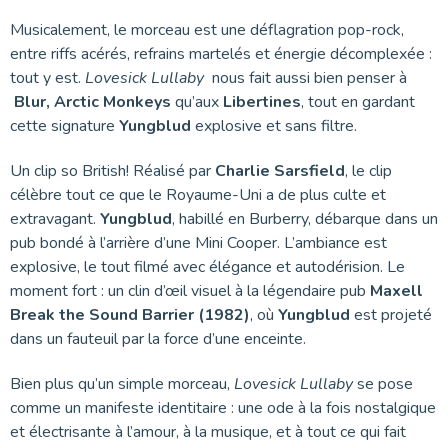
Musicalement, le morceau est une déflagration pop-rock,
entre riffs acérés, refrains martelés et énergie décomplexée :
tout y est.
Lovesick Lullaby
nous fait aussi bien penser à
Blur, Arctic Monkeys
qu’aux
Libertines
, tout en gardant
cette signature
Yungblud
explosive et sans filtre.
Un clip so British! Réalisé par
Charlie Sarsfield
, le clip
célèbre tout ce que le Royaume-Uni a de plus culte et
extravagant.
Yungblud
, habillé en Burberry, débarque dans un
pub bondé à l’arrière d’une Mini Cooper. L’ambiance est
explosive, le tout filmé avec élégance et autodérision. Le
moment fort : un clin d’œil visuel à la légendaire pub
Maxell
Break the Sound Barrier (1982)
, où
Yungblud
est projeté
dans un fauteuil par la force d’une enceinte.
Bien plus qu’un simple morceau,
Lovesick Lullaby
se pose
comme un manifeste identitaire : une ode à la fois nostalgique
et électrisante à l’amour, à la musique, et à tout ce qui fait