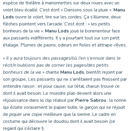
espèce de théâtre à marionnettes sur deux roues avec un
volet bleu écaillé. C’est écrit « Dansons sous la pluie ».
Manu
Lods
ouvre le volet, tire sur les cordes. Ça s’illumine, deux
flèches pointent vers l’arcade. C’est écrit : « les petits
bonheurs de la vie ».
Manu Lods
joue le bonimenteur face
aux passants indifférents. Il y a pourtant tout sur son petit
étalage. Plumes de paons, odeurs en fioles et attrape-rêves.
«
Il y aura toujours des passages/où l’en s’ennuie dans le
récit/n’oublions pas de corner les pages/des petits
bonheurs de la
vie » chante
Manu Lods
, bientôt rejoint par
son groupe
.
Les passants qui ne s’arrêtaient pas finissent par
entendre raison : et pour cause, sur l’étal, chacun trouve ce
dont il avait besoin. Le moindre plan devient alors une
réjouissance dans le clip réalisé par
Pierre Sabrou
: la nonne
qui éclate voracement le papier bulle, le garçon qui se réjouit
de piquer une copie meilleure que la sienne. Le cadre en
costume qui découvre le doudou dont il avait besoin (ce
regard qui s’éclaire !).