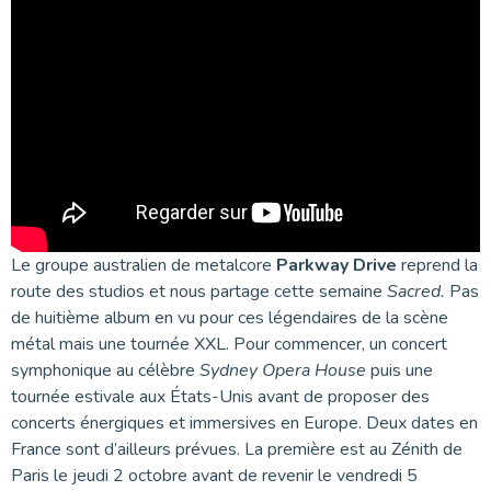
Le groupe australien de metalcore
Parkway Drive
reprend la
route des studios et nous partage cette semaine
Sacred.
Pas
de huitième album en vu pour ces légendaires de la scène
métal mais une tournée XXL. Pour commencer, un concert
symphonique au célèbre
Sydney Opera House
puis une
tournée estivale aux États-Unis avant de proposer des
concerts énergiques et immersives en Europe. Deux dates en
France sont d’ailleurs prévues. La première est au Zénith de
Paris le jeudi 2 octobre avant de revenir le vendredi 5