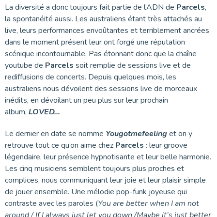
La diversité a donc toujours fait partie de l’ADN de
Parcels
,
la spontanéité aussi. Les australiens étant très attachés au
live, leurs performances envoûtantes et terriblement ancrées
dans le moment présent leur ont forgé une réputation
scénique incontournable. Pas étonnant donc que la chaîne
youtube de
Parcels
soit remplie de sessions live et de
rediffusions de concerts. Depuis quelques mois, les
australiens nous dévoilent des sessions live de morceaux
inédits, en dévoilant un peu plus sur leur prochain
album,
LOVED…
Le dernier en date se nomme
Yougotmefeeling
et on y
retrouve tout ce qu’on aime chez
Parcels
: leur groove
légendaire, leur présence hypnotisante et leur belle harmonie.
Les cinq musiciens semblent toujours plus proches et
complices, nous communiquant leur joie et leur plaisir simple
de jouer ensemble. Une mélodie pop-funk joyeuse qui
contraste avec les paroles (
You are better when I am not
around / If I always just let you down /Maybe it’s just better