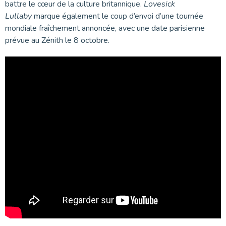
battre le cœur de la culture britannique.
Lovesick
Lullaby
marque également le coup d’envoi d’une tournée
mondiale fraîchement annoncée, avec une date parisienne
prévue au Zénith le 8 octobre.