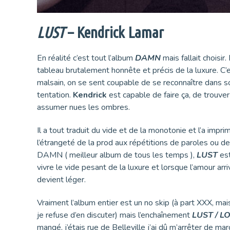
LUST
– Kendrick Lamar
En réalité c’est tout l’album
DAMN
mais fallait choisir
tableau brutalement honnête et précis de la luxure. C’
malsain, on se sent coupable de se reconnaître dans so
tentation.
Kendrick
est capable de faire ça, de trouver
assumer nues les ombres.
Il a tout traduit du vide et de la monotonie et l’a impr
l’étrangeté de la prod aux répétitions de paroles ou d
DAMN ( meilleur album de tous les temps ),
LUST
est
vivre le vide pesant de la luxure et lorsque l’amour arriv
devient léger.
Vraiment l’album entier est un no skip (à part XXX, mai
je refuse d’en discuter) mais l’enchaînement
LUST / L
mangé, j’étais rue de Belleville j’ai dû m’arrêter de 