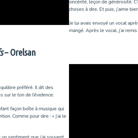
sincérité, leçon de générosité. C’
choses à dire. Et puis, j’aime bie
Je lui avais envoyé un vocal après
mangé. Après le vocal, j’ai remis
fs
– Orelsan
uilibre préféré. Il dit des
 sur le ton de l’évidence.
enfant façon boîte à musique qui
ntion. Comme pour dire : « j’ai le
st un sentiment que j’ai souvent