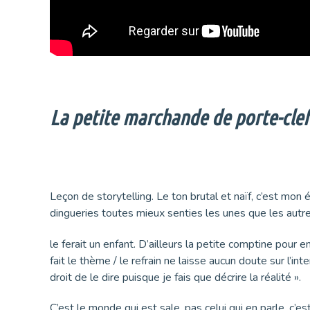
La petite marchande de porte-cle
Leçon de storytelling. Le ton brutal et naïf, c’est mon éq
dingueries toutes mieux senties les unes que les autres
le ferait un enfant. D’ailleurs la petite comptine pour 
fait le thème / le refrain ne laisse aucun doute sur l’inte
droit de le dire puisque je fais que décrire la réalité ».
C’est le monde qui est sale, pas celui qui en parle, c’e