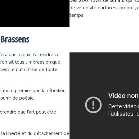
des 200 flows de
Smino
qui fl
de virtuosité qui lui est propre
temps
 Brassens
e fera pas mieux. Atteindre ce
’on ait tous l’impression que
c’est le but ultime de toute
sentir le premier que la rébellion
ourrir de poésie.
rendre que l’art peut être
de la liberté et du détachement de