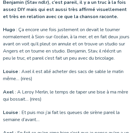
Benjamin
(Stav ndlr)
, c’est pareil, il y a un truc à la fois
assez DIY mais qui est aussi très affirmé visuellement
et très en relation avec ce que la chanson raconte.
Hugo
: Ça encore une fois justement on devait le tourner
normalement à Sion-sur-l’océan, à la mer, et en fait deux jours
avant on voit qu’il pleut on annule et on trouve un studio sur
Angers et on tourne en studio. Benjamin, Stav, il réécrit un
peu le truc, et pareil c’est fait un peu avec du bricolage.
Louise
: Axel il est allé acheter des sacs de sable le matin
même… (rires)
Axel
: A Leroy Merlin, le temps de taper une bise à ma mère
qui bossait… (rires)
Louise
: Et puis moi j’ai fait les queues de sirène pareil la
semaine d’avant…
Axel
: En fait ce qu’on aime bien c’est que je pense qu’on a un