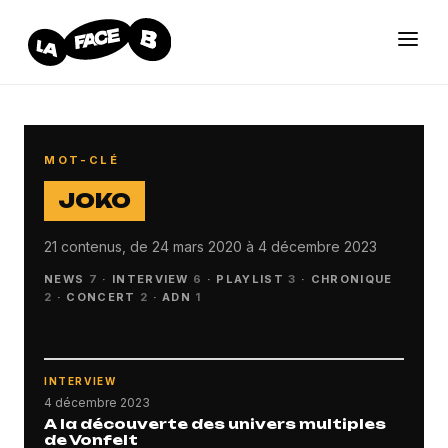
MOT-CLÉ
JOKO
21 contenus, de 24 mars 2020 à 4 décembre 2023
NEWS
7
·
INTERVIEW
6
·
PLAYLIST
3
·
CHRONIQUE
2
·
CONCERT
2
·
ADN
1
INTERVIEW
4 décembre 2023
A la découverte des univers multiples
de Vonfelt