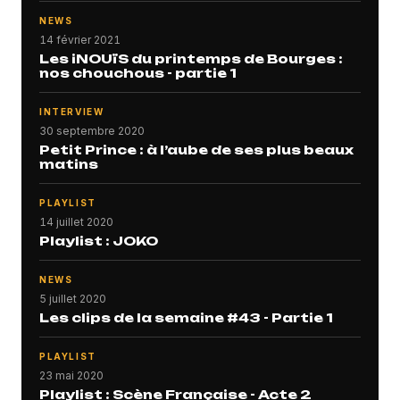
NEWS
14 février 2021
Les iNOUïS du printemps de Bourges :
nos chouchous - partie 1
INTERVIEW
30 septembre 2020
Petit Prince : à l’aube de ses plus beaux
matins
PLAYLIST
14 juillet 2020
Playlist : JOKO
NEWS
5 juillet 2020
Les clips de la semaine #43 - Partie 1
PLAYLIST
23 mai 2020
Playlist : Scène Française - Acte 2