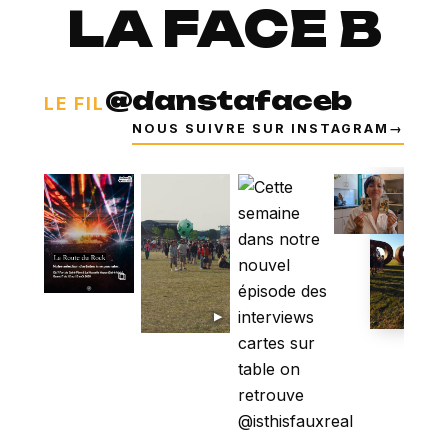
LA FACE B
@danstafaceb
LE FIL
NOUS SUIVRE SUR INSTAGRAM
→
⧉
⧉
▶