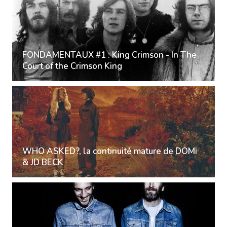
FONDAMENTAUX #1 : King Crimson - In The
Court of the Crimson King
WHO ASKED?, la continuité mature de DOMi
& JD BECK