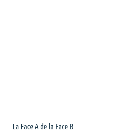
Une photo aimantée sur le frigo, comme une seule et même
entité, parle-t-on de la famille de Ben Mazué ou de la nôtre ?
On se laisse porter, bercer ou chahuter, par plusieurs récits de
vie. Place au nouveau projet de Ben Mazué, intitulé Famille.
Page
Page
Page
→
La Face A de la Face B