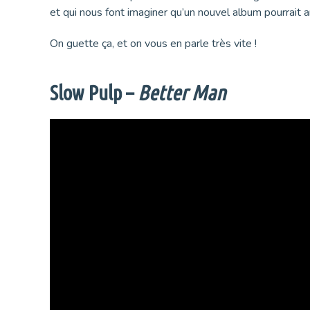
et qui nous font imaginer qu’un nouvel album pourrait a
On guette ça, et on vous en parle très vite !
Slow Pulp –
Better Man