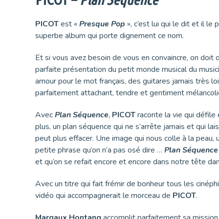
PICOT
est «
Presque Pop
», c’est lui qui le dit et il 
superbe album qui porte dignement ce nom.
Et si vous avez besoin de vous en convaincre, on doit 
parfaite présentation du petit monde musical du musici
amour pour le mot français, des guitares jamais très l
parfaitement attachant, tendre et gentiment mélancoli
Avec
Plan Séquence
,
PICOT
raconte la vie qui défile
plus, un plan séquence qui ne s’arrête jamais et qui lais
peut plus effacer. Une image qui nous colle à la peau, 
petite phrase qu’on n’a pas osé dire …
Plan Séquence
et qu’on se refait encore et encore dans notre tête d
Avec un titre qui fait frémir de bonheur tous les cinéph
vidéo qui accompagnerait le morceau de
PICOT
.
Margaux Hontang
accomplit parfaitement sa mission 