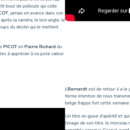
it bout de pellicule qui colle
COT
, jamais en avance dans son
 après la caméra, le bon angle, le
coups du destin qui le mettent
me
PICOT
en
Pierre Richard
du
les à apprécier à sa juste valeur.
J.Bernardt
est de retour, il a l
ferme intention de nous transmet
belge frappe fort cette semaine 
Un titre en guise d’apéritif et q
l’image de son titre, le morcea
sonorités presque Gospel avant