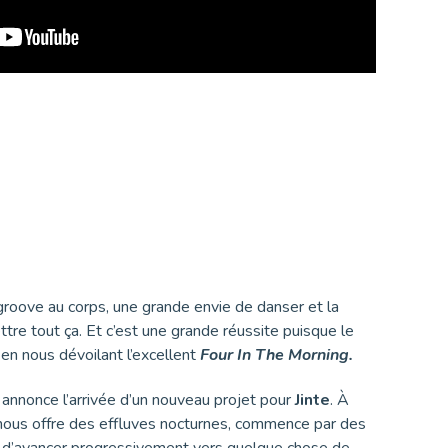
e groove au corps, une grande envie de danser et la
tre tout ça. Et c’est une grande réussite puisque le
en nous dévoilant l’excellent
Four In The Morning.
ui annonce l’arrivée d’un nouveau projet pour
Jinte
. À
u nous offre des effluves nocturnes, commence par des
 d’avancer progressivement vers quelque chose de