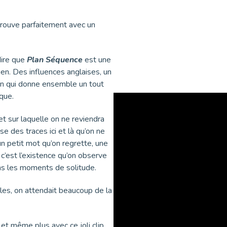
le prouve parfaitement avec un
dire que
Plan Séquence
est une
en. Des influences anglaises, un
oin qui donne ensemble un tout
que.
 et sur laquelle on ne reviendra
se des traces ici et là qu’on ne
un petit mot qu’on regrette, une
c’est l’existence qu’on observe
ans les moments de solitude.
iles, on attendait beaucoup de la
et même plus avec ce joli clip.