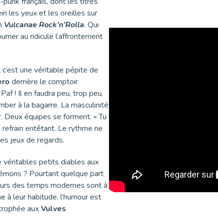
-punk français, dont les titres
n les yeux et les oreilles sur
um
Vulcanae Rock’n’Rolla
. Qui
urner au ridicule l’affrontement
t c’est une véritable pépite de
ero
derrière le comptoir.
Paf ! Il en faudra peu, trop peu,
ber à la bagarre. La masculinité
ar. Deux équipes se forment. « Tu
e refrain entêtant. Le rythme ne
les jeux de regards.
 véritables petits diables aux
démons ? Pourtant quelque part
ateurs des temps modernes sont à
à leur habitude, l’humour est
 trophée aux
Vulves