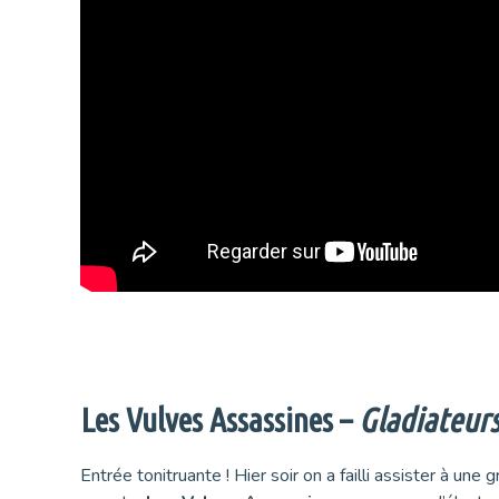
Les Vulves Assassines –
Gladiateur
Entrée tonitruante ! Hier soir on a failli assister à une 