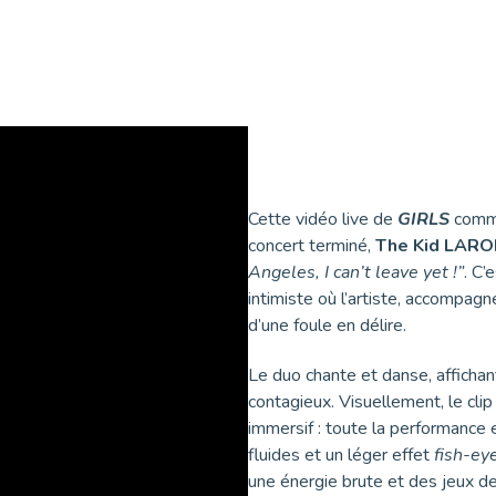
Cette vidéo live de
GIRLS
comme
concert terminé,
The Kid LARO
Angeles, I can’t leave yet !”
. C’
intimiste où l’artiste, accompag
d’une foule en délire.
Le duo chante et danse, affichan
contagieux. Visuellement, le cli
immersif : toute la performanc
fluides et un léger effet
fish-ey
une énergie brute et des jeux de