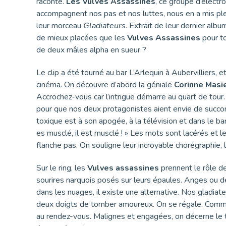
raconte.
Les Vulves Assassines
, ce groupe d’électro
accompagnent nos pas et nos luttes, nous en a mis plei
leur morceau
Gladiateurs
. Extrait de leur dernier alb
de mieux placées que les
Vulves Assassines
pour to
de deux mâles alpha en sueur ?
Le clip a été tourné au bar L’Arlequin à Aubervilliers, e
cinéma. On découvre d’abord la géniale
Corinne Masi
Accrochez-vous car l’intrigue démarre au quart de tour. 
pour que nos deux protagonistes aient envie de succom
toxique est à son apogée, à la télévision et dans le b
es musclé, il est musclé ! » Les mots sont lacérés et l
flanche pas. On souligne leur incroyable chorégraphie, 
Sur le ring, les
Vulves assassines
prennent le rôle de
sourires narquois posés sur leurs épaules. Anges ou 
dans les nuages, il existe une alternative. Nos gladi
deux doigts de tomber amoureux. On se régale. Comme 
au rendez-vous. Malignes et engagées, on décerne le