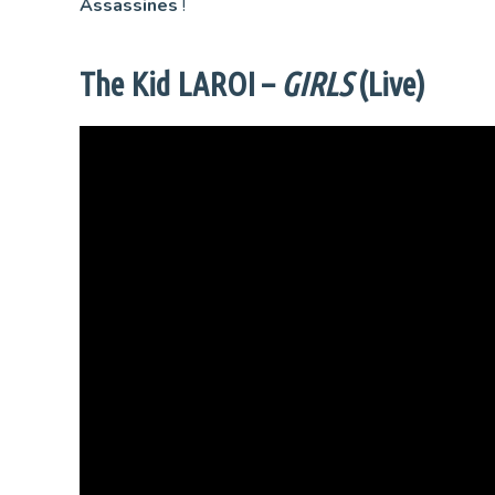
Assassines
!
The Kid LAROI –
GIRLS
(Live)