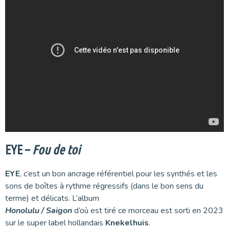
EYE –
Fou de toi
EYE
, c’est un bon ancrage référentiel pour les synthés et les
sons de boîtes à rythme régressifs (dans le bon sens du
terme) et délicats. L’album
Honolulu / Saigon
d’où est tiré ce morceau est sorti en 2023
sur le super label hollandais
Knekelhuis
.