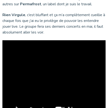
autres sur
Permafrost
, un label dont je suis le travail.
Rien Virgule
, c’est bluffant et ça m’a complètement cueillie à
chaque fois que j’ai eu le privilège de pouvoir les entendre
jouer live. Le groupe fera ses derniers concerts en mai, il faut
absolument aller les voir.