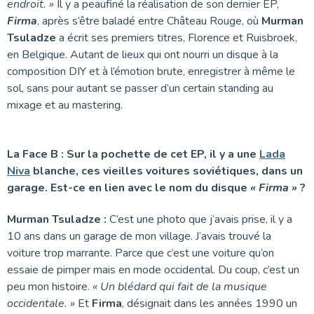
endroit. »
Il y a peaufiné la réalisation de son dernier EP,
Firma
, après s’être baladé entre Château Rouge, où
Murman
Tsuladze
a écrit ses premiers titres, Florence et Ruisbroek,
en Belgique. Autant de lieux qui ont nourri un disque à la
composition DIY et à l’émotion brute, enregistrer à même le
sol, sans pour autant se passer d’un certain standing au
mixage et au mastering.
La Face B : Sur la pochette de cet EP, il y a une
Lada
Niva
blanche, ces vieilles voitures soviétiques, dans un
garage. Est-ce en lien avec le nom du disque
« Firma »
?
Murman Tsuladze :
C’est une photo que j’avais prise, il y a
10 ans dans un garage de mon village. J’avais trouvé la
voiture trop marrante. Parce que c’est une voiture qu’on
essaie de pimper mais en mode occidental. Du coup, c’est un
peu mon histoire.
« Un blédard qui fait de la musique
occidentale. »
Et
Firma
, désignait dans les années 1990 un