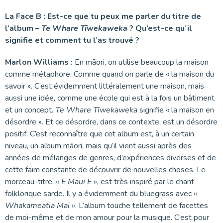
La Face B : Est-ce que tu peux me parler du titre de
l’album –
Te Whare Tīwekaweka
? Qu’est-ce qu’il
signifie et comment tu l’as trouvé ?
Marlon Williams :
En māori, on utilise beaucoup la maison
comme métaphore. Comme quand on parle de « la maison du
savoir ». C’est évidemment littéralement une maison, mais
aussi une idée, comme une école qui est à la fois un bâtiment
et un concept.
Te Whare Tīwekaweka
signifie « la maison en
désordre ». Et ce désordre, dans ce contexte, est un désordre
positif. C’est reconnaître que cet album est, à un certain
niveau, un album māori, mais qu’il vient aussi après des
années de mélanges de genres, d’expériences diverses et de
cette faim constante de découvrir de nouvelles choses. Le
morceau-titre, «
E Māui E
», est très inspiré par le chant
folklorique sarde. Il y a évidemment du bluegrass avec «
Whakameatia Mai
». L’album touche tellement de facettes
de moi-même et de mon amour pour la musique. C’est pour