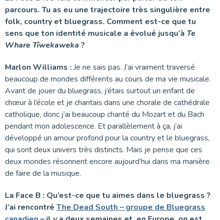
parcours. Tu as eu une trajectoire très singulière entre
folk, country et bluegrass. Comment est-ce que tu
sens que ton identité musicale a évolué jusqu’à
Te
Whare Tīwekaweka
?
Marlon Williams :
Je ne sais pas. J’ai vraiment traversé
beaucoup de mondes différents au cours de ma vie musicale.
Avant de jouer du bluegrass, j’étais surtout un enfant de
chœur à l’école et je chantais dans une chorale de cathédrale
catholique, donc j’ai beaucoup chanté du Mozart et du Bach
pendant mon adolescence. Et parallèlement à ça, j’ai
développé un amour profond pour la country et le bluegrass,
qui sont deux univers très distincts. Mais je pense que ces
deux mondes résonnent encore aujourd’hui dans ma manière
de faire de la musique.
La Face B : Qu’est-ce que tu aimes dans le bluegrass ?
J’ai rencontré
The Dead South – groupe de Bluegrass
canadien
– il y a deux semaines et, en Europe, on est