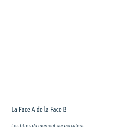
Groupe emblématique du plat pays, Balthazar revient avec
Sand, ses onze nouveaux morceaux et son groove habituel.
Page
Page
Page
→
La Face A de la Face B
Les titres du moment qui percutent